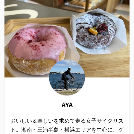
AYA
おいしい＆楽しいを求めて走る女子サイクリス
ト。湘南・三浦半島・横浜エリアを中心に、グ